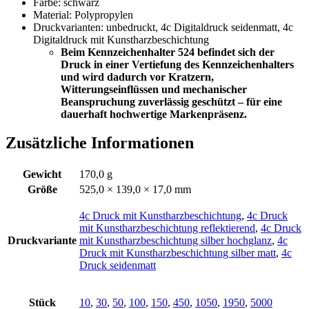
Farbe: schwarz
Material: Polypropylen
Druckvarianten: unbedruckt, 4c Digitaldruck seidenmatt, 4c
Digitaldruck mit Kunstharzbeschichtung
Beim Kennzeichenhalter 524 befindet sich der
Druck in einer Vertiefung des Kennzeichenhalters
und wird dadurch vor Kratzern,
Witterungseinflüssen und mechanischer
Beanspruchung zuverlässig geschützt – für eine
dauerhaft hochwertige Markenpräsenz.
Zusätzliche Informationen
Gewicht
170,0 g
Größe
525,0 × 139,0 × 17,0 mm
4c Druck mit Kunstharzbeschichtung
,
4c Druck
mit Kunstharzbeschichtung reflektierend
,
4c Druck
Druckvariante
mit Kunstharzbeschichtung silber hochglanz
,
4c
Druck mit Kunstharzbeschichtung silber matt
,
4c
Druck seidenmatt
Stück
10
,
30
,
50
,
100
,
150
,
450
,
1050
,
1950
,
5000