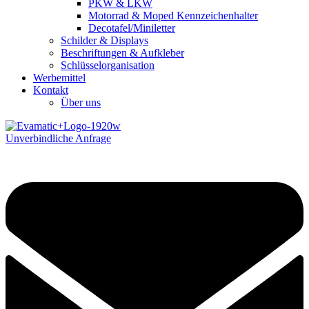
PKW & LKW
Motorrad & Moped Kennzeichenhalter
Decotafel/Miniletter
Schilder & Displays
Beschriftungen & Aufkleber
Schlüsselorganisation
Werbemittel
Kontakt
Über uns
Unverbindliche Anfrage