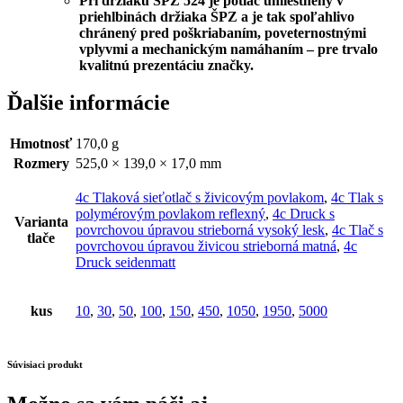
Pri držiaku ŠPZ 524 je potlač umiestnený v
priehlbinách držiaka ŠPZ a je tak spoľahlivo
chránený pred poškriabaním, poveternostnými
vplyvmi a mechanickým namáhaním – pre trvalo
kvalitnú prezentáciu značky.
Ďalšie informácie
Hmotnosť
170,0 g
Rozmery
525,0 × 139,0 × 17,0 mm
4c Tlaková sieťotlač s živicovým povlakom
,
4c Tlak s
polymérovým povlakom reflexný
,
4c Druck s
Varianta
povrchovou úpravou strieborná vysoký lesk
,
4c Tlač s
tlače
povrchovou úpravou živicou strieborná matná
,
4c
Druck seidenmatt
kus
10
,
30
,
50
,
100
,
150
,
450
,
1050
,
1950
,
5000
Súvisiaci produkt