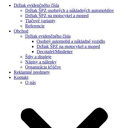
Držiak evidenčného čísla
Držiak ŠPZ osobných a nákladných automobilov
Držiak ŠPZ na motocykel a moped
Tlačové varianty
Referencie
Obchod
Držiak evidenčného čísla
Osobný automobil a nákladné vozidlo
Držiak ŠPZ na motocykel a moped
Decotafel/Miniletter
Štíty a displeje
Nápisy a nálepky
Organizácia kľúčov
Reklamné predmety
Kontakt
O nás