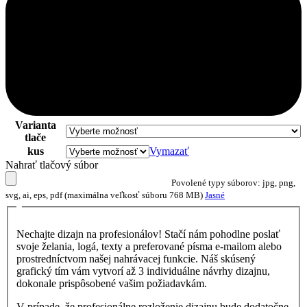
Varianta
tlače
kus
Vymazať
Nahrať tlačový súbor
Povolené typy súborov: jpg, png,
svg, ai, eps, pdf (maximálna veľkosť súboru 768 MB)
Jasné
Nechajte dizajn na profesionálov! Stačí nám pohodlne poslať
svoje želania, logá, texty a preferované písma e-mailom alebo
prostredníctvom našej nahrávacej funkcie. Náš skúsený
grafický tím vám vytvorí až 3 individuálne návrhy dizajnu,
dokonale prispôsobené vašim požiadavkám.
V prípade, že profesionálne rozloženie dizajnu bude dodatočne