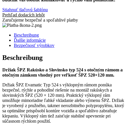
Stiahnuť tlačovú šablónu
Prehľad dodacích lehôt
Zaručujeme bezpečné a spoľahlivé platby
Beschreibung
Ďalšie informácie
Bezpečnosť výrobkov
Beschreibung
Držiak ŠPZ Rakúsko a Slovinsko typ 524 s otočným rámom a
otočným zámkom vhodný pre veľkosť ŠPZ 520×120 mm.
Držiak ŠPZ Evamatic Typ 524 s výklopným rámom ponúka
bezpečné, rýchle a pohodlné riešenie na montáž rakúskych a
slovinských ŠPZ (520 × 120 mm). Praktický výklopný rám
umožňuje mimoriadne ľahké vkladanie alebo výmenu ŠPZ. Držiak
je vyrobený z pružného, takmer nerozbitného polypropylénu, ktorý
sa optimálne prispôsobí kontúre vozidla a spoľahlivo zabraňuje
klepaniu. Výklopný rám tiež zaisťuje stabilné upevnenie pri
súčasnom rýchlom použití.