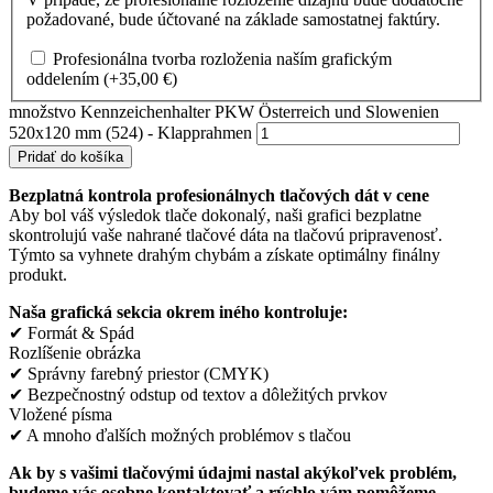
požadované, bude účtované na základe samostatnej faktúry.
Profesionálna tvorba rozloženia naším grafickým
oddelením
(+
35,00
€
)
množstvo Kennzeichenhalter PKW Österreich und Slowenien
520x120 mm (524) - Klapprahmen
Pridať do košíka
Bezplatná kontrola profesionálnych tlačových dát v cene
Aby bol váš výsledok tlače dokonalý, naši grafici bezplatne
skontrolujú vaše nahrané tlačové dáta na tlačovú pripravenosť.
Týmto sa vyhnete drahým chybám a získate optimálny finálny
produkt.
Naša grafická sekcia okrem iného kontroluje:
✔ Formát & Spád
Rozlíšenie obrázka
✔ Správny farebný priestor (CMYK)
✔ Bezpečnostný odstup od textov a dôležitých prvkov
Vložené písma
✔ A mnoho ďalších možných problémov s tlačou
Ak by s vašimi tlačovými údajmi nastal akýkoľvek problém,
budeme vás osobne kontaktovať a rýchlo vám pomôžeme.