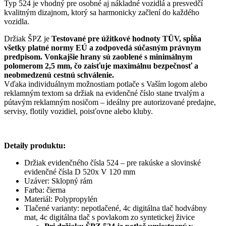
Typ 524 je vhodný pre osobné aj nákladné vozidlá a presvedčí
kvalitným dizajnom, ktorý sa harmonicky začlení do každého
vozidla.
Držiak ŠPZ je
Testované pre úžitkové hodnoty TÜV, spĺňa
všetky platné normy EÚ a zodpovedá súčasným právnym
predpisom. Vonkajšie hrany sú zaoblené s minimálnym
polomerom 2,5 mm, čo zaisťuje maximálnu bezpečnosť a
neobmedzenú cestnú schválenie.
Vďaka individuálnym možnostiam potlače s Vaším logom alebo
reklamným textom sa držiak na evidenčné číslo stane trvalým a
pútavým reklamným nosičom – ideálny pre autorizované predajne,
servisy, flotily vozidiel, poisťovne alebo kluby.
Detaily produktu:
Držiak evidenčného čísla 524 – pre rakúske a slovinské
evidenčné čísla D 520x V 120 mm
Uzáver: Sklopný rám
Farba: čierna
Materiál: Polypropylén
Tlačené varianty: nepotlačené, 4c digitálna tlač hodvábny
mat, 4c digitálna tlač s povlakom zo syntetickej živice