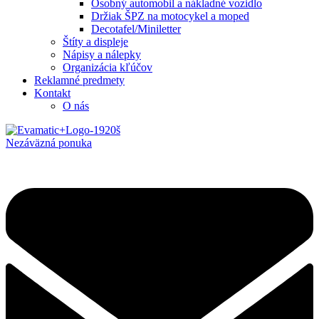
Osobný automobil a nákladné vozidlo
Držiak ŠPZ na motocykel a moped
Decotafel/Miniletter
Štíty a displeje
Nápisy a nálepky
Organizácia kľúčov
Reklamné predmety
Kontakt
O nás
Nezáväzná ponuka