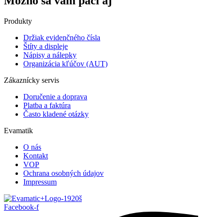
Možno sa vám páči aj
Produkty
Držiak evidenčného čísla
Štíty a displeje
Nápisy a nálepky
Organizácia kľúčov (AUT)
Zákaznícky servis
Doručenie a doprava
Platba a faktúra
Často kladené otázky
Evamatik
O nás
Kontakt
VOP
Ochrana osobných údajov
Impressum
Facebook-f