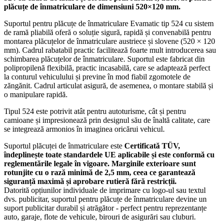
plăcuțe de înmatriculare de dimensiuni 520×120 mm.
Suportul pentru plăcuțe de înmatriculare Evamatic tip 524 cu sistem
de ramă pliabilă oferă o soluție sigură, rapidă și convenabilă pentru
montarea plăcuțelor de înmatriculare austriece și slovene (520 × 120
mm). Cadrul rabatabil practic facilitează foarte mult introducerea sau
schimbarea plăcuțelor de înmatriculare. Suportul este fabricat din
polipropilenă flexibilă, practic incasabilă, care se adaptează perfect
la conturul vehiculului și previne în mod fiabil zgomotele de
zăngănit. Cadrul articulat asigură, de asemenea, o montare stabilă și
o manipulare rapidă.
Tipul 524 este potrivit atât pentru autoturisme, cât și pentru
camioane și impresionează prin designul său de înaltă calitate, care
se integrează armonios în imaginea oricărui vehicul.
Suportul plăcuței de înmatriculare este
Certificată TÜV,
îndeplinește toate standardele UE aplicabile și este conformă cu
reglementările legale în vigoare. Marginile exterioare sunt
rotunjite cu o rază minimă de 2,5 mm, ceea ce garantează
siguranță maximă și aprobare rutieră fără restricții.
Datorită opțiunilor individuale de imprimare cu logo-ul sau textul
dvs. publicitar, suportul pentru plăcuțe de înmatriculare devine un
suport publicitar durabil și atrăgător - perfect pentru reprezentanțe
auto, garaje, flote de vehicule, birouri de asigurări sau cluburi.