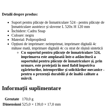
Detalii despre produs:
Suport pentru plăcuțe de înmatriculare 524 - pentru plăcuțe de
înmatriculare austriece și slovene L 520x H 120 mm
Închidere: Cadru Snap
Culoare: negru
Material: Polipropilenă
Opțiuni de imprimare: neimprimat, imprimare digitală 4c
mătase mată, imprimare digitală 4c cu strat de rășină sintetică
Cu suportul pentru plăcuțe de înmatriculare 524,
imprimarea este amplasată într-o adâncitură a
suportului pentru plăcuțe de înmatriculare și, prin
urmare, este protejată în mod fiabil împotriva
zgârieturilor, intemperiilor și solicitărilor mecanice -
pentru o prezență durabilă și de înaltă calitate a
mărcii.
Informații suplimentare
Greutate
170,0 g
Dimensiuni
525,0 × 139,0 × 17,0 mm