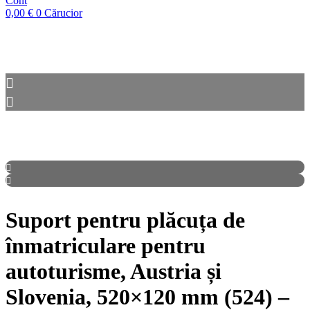
Cont
0,00
€
0
Cărucior
Suport pentru plăcuța de
înmatriculare pentru
autoturisme, Austria și
Slovenia, 520×120 mm (524) –