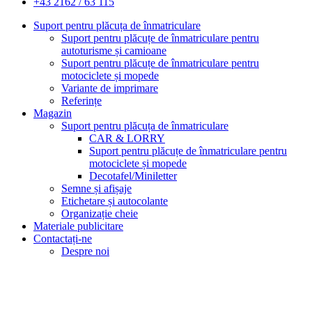
+43 2162 / 63 115
Suport pentru plăcuța de înmatriculare
Suport pentru plăcuțe de înmatriculare pentru
autoturisme și camioane
Suport pentru plăcuțe de înmatriculare pentru
motociclete și mopede
Variante de imprimare
Referințe
Magazin
Suport pentru plăcuța de înmatriculare
CAR & LORRY
Suport pentru plăcuțe de înmatriculare pentru
motociclete și mopede
Decotafel/Miniletter
Semne și afișaje
Etichetare și autocolante
Organizație cheie
Materiale publicitare
Contactați-ne
Despre noi