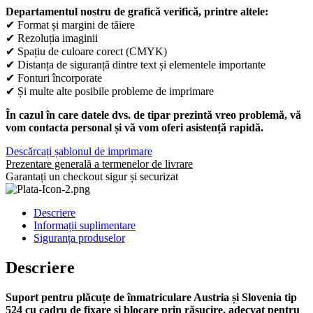
Departamentul nostru de grafică verifică, printre altele:
✔ Format și margini de tăiere
✔ Rezoluția imaginii
✔ Spațiu de culoare corect (CMYK)
✔ Distanța de siguranță dintre text și elementele importante
✔ Fonturi încorporate
✔ Și multe alte posibile probleme de imprimare
În cazul în care datele dvs. de tipar prezintă vreo problemă, vă
vom contacta personal și vă vom oferi asistență rapidă.
Descărcați șablonul de imprimare
Prezentare generală a termenelor de livrare
Garantați un checkout sigur și securizat
Descriere
Informații suplimentare
Siguranța produselor
Descriere
Suport pentru plăcuțe de înmatriculare Austria și Slovenia tip
524 cu cadru de fixare și blocare prin răsucire, adecvat pentru