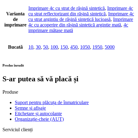
Imprimare 4c cu strat de rășină sintetică
,
Imprimare 4c
Varianta
cu strat reflectorizant din rășină sintetică
,
Imprimare 4c
de
cu strat argintiu de rășină sintetică lucioasă
,
Imprimare
imprimare
4c cu acoperire din rășină sintetică argintie mată
,
4c
imprimare mătase mată
Bucată
10
,
30
,
50
,
100
,
150
,
450
,
1050
,
1950
,
5000
Produs înrudit
S-ar putea să vă placă și
Produse
Suport pentru plăcuța de înmatriculare
Semne și afișaje
Etichetare și autocolante
Organizație-cheie (AUT)
Serviciul clienți