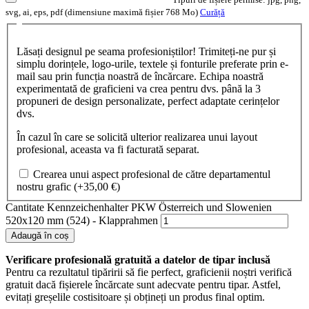
svg, ai, eps, pdf (dimensiune maximă fișier 768 Mo)
Curăță
Lăsați designul pe seama profesioniștilor! Trimiteți-ne pur și
simplu dorințele, logo-urile, textele și fonturile preferate prin e-
mail sau prin funcția noastră de încărcare. Echipa noastră
experimentată de graficieni va crea pentru dvs. până la 3
propuneri de design personalizate, perfect adaptate cerințelor
dvs.
În cazul în care se solicită ulterior realizarea unui layout
profesional, aceasta va fi facturată separat.
Crearea unui aspect profesional de către departamentul
nostru grafic
(+
35,00
€
)
Cantitate Kennzeichenhalter PKW Österreich und Slowenien
520x120 mm (524) - Klapprahmen
Adaugă în coș
Verificare profesională gratuită a datelor de tipar inclusă
Pentru ca rezultatul tipăririi să fie perfect, graficienii noștri verifică
gratuit dacă fișierele încărcate sunt adecvate pentru tipar. Astfel,
evitați greșelile costisitoare și obțineți un produs final optim.