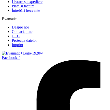
Livrare și expediere
Plată și factură
Întrebări frecvente
Evamatic
Despre noi
Contactați-ne
GTC
Protecția datelor
Imprint
Facebook-f