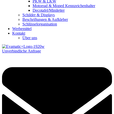
PKW & LKW
Motorrad & Moped Kennzeichenhalter
Decotafel/Miniletter
Schilder & Displays
Beschriftungen & Aufkleber
Schlüsselorganisation
Werbemittel
Kontakt
Über uns
Unverbindliche Anfrage