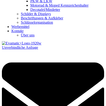
PKW & LKW
Motorrad & Moped Kennzeichenhalter
Decotafel/Miniletter
Schilder & Displays
Beschriftungen & Aufkleber
Schlüsselorganisation
Werbemittel
Kontakt
Über uns
Unverbindliche Anfrage