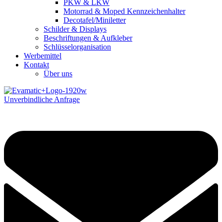
PKW & LKW
Motorrad & Moped Kennzeichenhalter
Decotafel/Miniletter
Schilder & Displays
Beschriftungen & Aufkleber
Schlüsselorganisation
Werbemittel
Kontakt
Über uns
Unverbindliche Anfrage