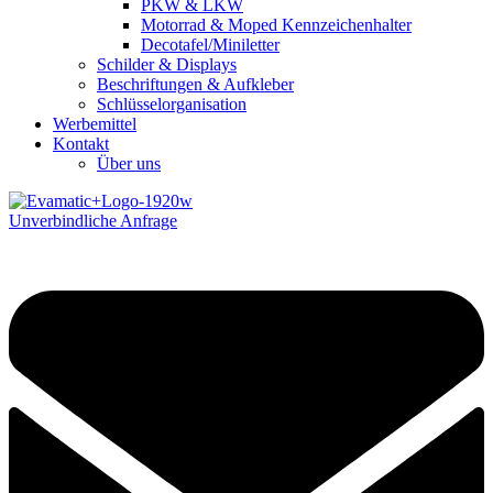
PKW & LKW
Motorrad & Moped Kennzeichenhalter
Decotafel/Miniletter
Schilder & Displays
Beschriftungen & Aufkleber
Schlüsselorganisation
Werbemittel
Kontakt
Über uns
Unverbindliche Anfrage