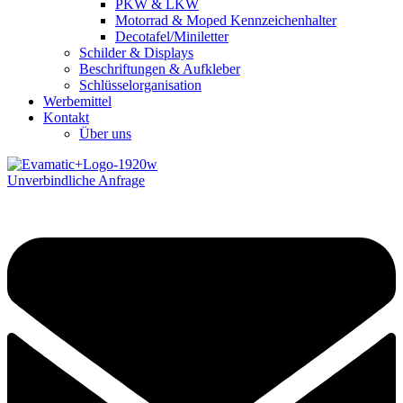
PKW & LKW
Motorrad & Moped Kennzeichenhalter
Decotafel/Miniletter
Schilder & Displays
Beschriftungen & Aufkleber
Schlüsselorganisation
Werbemittel
Kontakt
Über uns
Unverbindliche Anfrage