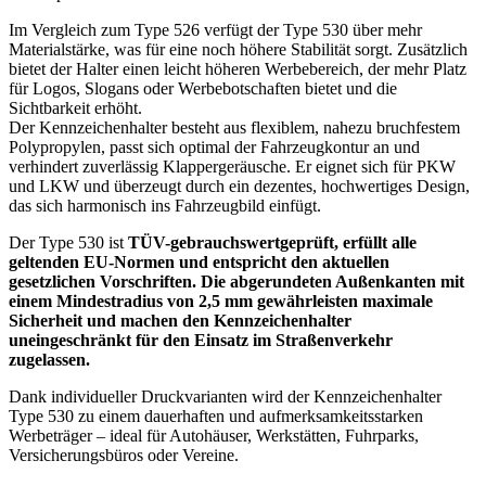
Im Vergleich zum Type 526 verfügt der Type 530 über mehr
Materialstärke, was für eine noch höhere Stabilität sorgt. Zusätzlich
bietet der Halter einen leicht höheren Werbebereich, der mehr Platz
für Logos, Slogans oder Werbebotschaften bietet und die
Sichtbarkeit erhöht.
Der Kennzeichenhalter besteht aus flexiblem, nahezu bruchfestem
Polypropylen, passt sich optimal der Fahrzeugkontur an und
verhindert zuverlässig Klappergeräusche. Er eignet sich für PKW
und LKW und überzeugt durch ein dezentes, hochwertiges Design,
das sich harmonisch ins Fahrzeugbild einfügt.
Der Type 530 ist
TÜV-gebrauchswertgeprüft, erfüllt alle
geltenden EU-Normen und entspricht den aktuellen
gesetzlichen Vorschriften. Die abgerundeten Außenkanten mit
einem Mindestradius von 2,5 mm gewährleisten maximale
Sicherheit und machen den Kennzeichenhalter
uneingeschränkt für den Einsatz im Straßenverkehr
zugelassen.
Dank individueller Druckvarianten wird der Kennzeichenhalter
Type 530 zu einem dauerhaften und aufmerksamkeitsstarken
Werbeträger – ideal für Autohäuser, Werkstätten, Fuhrparks,
Versicherungsbüros oder Vereine.