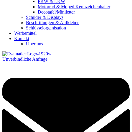
PKW & LKW
Motorrad & Moped Kennzeichenhalter
Decotafel/Miniletter
Schilder & Displays
Beschriftungen & Aufkleber
Schlüsselorganisation
Werbemittel
Kontakt
Über uns
Unverbindliche Anfrage