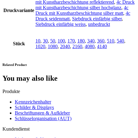
mit Kunstharzbeschichtung reflektierend
,
4c Druck
mit Kunstharzbeschichtung silber hochglanz
,
4c
Druckvariante
Druck mit Kunstharzbeschichtung silber matt
,
4c
Druck seidenmatt
,
Siebdruck einfärbig silber
,
Siebdruck einfärbig weiss
,
unbedruckt
10
,
30
,
50
,
100
,
170
,
180
,
340
,
360
,
510
,
540
,
Stück
1020
,
1080
,
2040
,
2160
,
4080
,
4140
Related Product
You may also like
Produkte
Kennzeichenhalter
Schilder & Displays
Beschriftungen & Aufkleber
Schlüsselorganisation (AUT)
Kundendienst