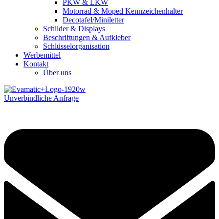
PKW & LKW
Motorrad & Moped Kennzeichenhalter
Decotafel/Miniletter
Schilder & Displays
Beschriftungen & Aufkleber
Schlüsselorganisation
Werbemittel
Kontakt
Über uns
Unverbindliche Anfrage