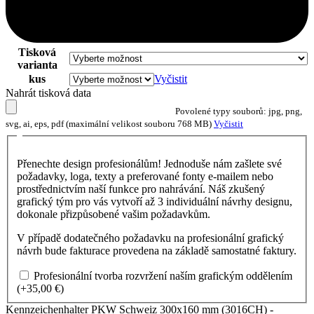
Tisková
varianta
kus
Vyčistit
Nahrát tisková data
Povolené typy souborů: jpg, png,
svg, ai, eps, pdf (maximální velikost souboru 768 MB)
Vyčistit
Přenechte design profesionálům! Jednoduše nám zašlete své
požadavky, loga, texty a preferované fonty e-mailem nebo
prostřednictvím naší funkce pro nahrávání. Náš zkušený
grafický tým pro vás vytvoří až 3 individuální návrhy designu,
dokonale přizpůsobené vašim požadavkům.
V případě dodatečného požadavku na profesionální grafický
návrh bude fakturace provedena na základě samostatné faktury.
Profesionální tvorba rozvržení naším grafickým oddělením
(+
35,00
€
)
Kennzeichenhalter PKW Schweiz 300x160 mm (3016CH) -