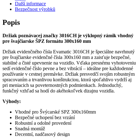
Další informace
Bezpečnost výrobků
Popis
Držiak poznávacej značky 3016CH je výklopný rámik vhodný
pre švajčiarske ŠPZ formátu 300x160 mm
Držiak evidenčného čísla Evamatic 3016CH je špeciálne navrhnutý
pre švajčiarske evidenčné čísla 300x160 mm a zaisťuje bezpečné,
stabilné a čisté upevnenie na vozidlo. Vďaka presnému vyhotoveniu
sedí evidenčné číslo pevne a bez vibrácií – ideálne pre každodenné
používanie v cestnej premávke. Držiak presvedčí svojím robustným
spracovaním a trvanlivou konštrukciou, ktorá spoľahlivo vydrží aj
pri meniacich sa poveternostných podmienkach. Jednoduchý,
funkčný vzhľad sa hodí do akéhokoľvek dizajnu vozidla.
Výhody:
Vhodné pro Švýcarské SPZ 300x160mm
Bezpečné uchopení bez vrzání
Robustní a odolné provedení
Snadná montáž
Decentní, nadčasový design