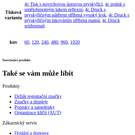
4c Tisk s povrchovou úpravou pryskyřicí
,
4c potisk s
umělohmotným lakem reflexní
,
4c Druck s
Tisková
pryskyřičným nátěrem stříbrná vysoký lesk
,
4c Druck s
varianta
pryskyřičným lakováním stříbrná matná
,
4c Druck
seidenmatt
kus
60
,
120
,
240
,
480
,
960
,
1920
Související produkt
Také se vám může líbit
Produkty
Držák registrační značky
Značky a displeje
Popisky a samolepky
Organizace klíčů (AUT)
Zákaznický servis
Dodání a doprava