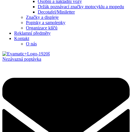
Osobní a nákladní vozy
Držák poznávací značky motocyklu a mopedu
Decotafel/Miniletter
Značky a displeje
Popisky a samolepky
Organizace klíčů
Reklamní předměty
Kontakt
O nás
Nezávazná poptávka