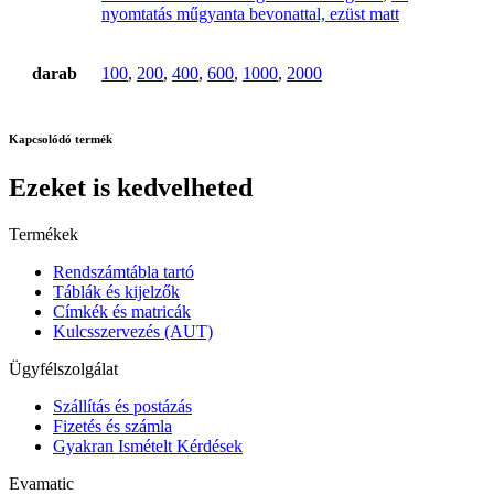
nyomtatás műgyanta bevonattal, ezüst matt
darab
100
,
200
,
400
,
600
,
1000
,
2000
Kapcsolódó termék
Ezeket is kedvelheted
Termékek
Rendszámtábla tartó
Táblák és kijelzők
Címkék és matricák
Kulcsszervezés (AUT)
Ügyfélszolgálat
Szállítás és postázás
Fizetés és számla
Gyakran Ismételt Kérdések
Evamatic