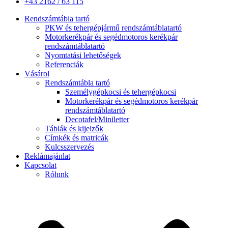
+43 2162 / 63 115
Rendszámtábla tartó
PKW és tehergépjármű rendszámtáblatartó
Motorkerékpár és segédmotoros kerékpár
rendszámtáblatartó
Nyomtatási lehetőségek
Referenciák
Vásárol
Rendszámtábla tartó
Személygépkocsi és tehergépkocsi
Motorkerékpár és segédmotoros kerékpár
rendszámtáblatartó
Decotafel/Miniletter
Táblák és kijelzők
Címkék és matricák
Kulcsszervezés
Reklámajánlat
Kapcsolat
Rólunk