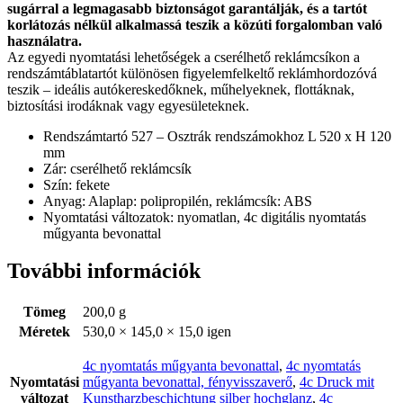
sugárral a legmagasabb biztonságot garantálják, és a tartót
korlátozás nélkül alkalmassá teszik a közúti forgalomban való
használatra.
Az egyedi nyomtatási lehetőségek a cserélhető reklámcsíkon a
rendszámtáblatartót különösen figyelemfelkeltő reklámhordozóvá
teszik – ideális autókereskedőknek, műhelyeknek, flottáknak,
biztosítási irodáknak vagy egyesületeknek.
Rendszámtartó 527 – Osztrák rendszámokhoz L 520 x H 120
mm
Zár: cserélhető reklámcsík
Szín: fekete
Anyag: Alaplap: polipropilén, reklámcsík: ABS
Nyomtatási változatok: nyomatlan, 4c digitális nyomtatás
műgyanta bevonattal
További információk
Tömeg
200,0 g
Méretek
530,0 × 145,0 × 15,0 igen
4c nyomtatás műgyanta bevonattal
,
4c nyomtatás
Nyomtatási
műgyanta bevonattal, fényvisszaverő
,
4c Druck mit
változat
Kunstharzbeschichtung silber hochglanz
,
4c