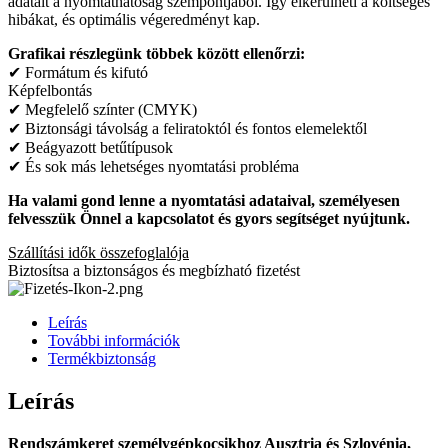
adatait a nyomtathatóság szempontjából. Így elkerülheti a költséges
hibákat, és optimális végeredményt kap.
Grafikai részlegünk többek között ellenőrzi:
✔ Formátum és kifutó
Képfelbontás
✔ Megfelelő színter (CMYK)
✔ Biztonsági távolság a feliratoktól és fontos elemelektől
✔ Beágyazott betűtípusok
✔ És sok más lehetséges nyomtatási probléma
Ha valami gond lenne a nyomtatási adataival, személyesen
felvesszük Önnel a kapcsolatot és gyors segítséget nyújtunk.
Szállítási idők összefoglalója
Biztosítsa a biztonságos és megbízható fizetést
Leírás
További információk
Termékbiztonság
Leírás
Rendszámkeret személygépkocsikhoz Ausztria és Szlovénia,