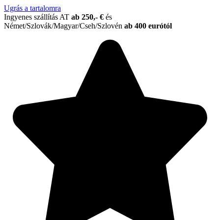
Ugrás a tartalomra
Ingyenes szállítás AT
ab 250,- €
és
Német/Szlovák/Magyar/Cseh/Szlovén
ab 400 eurótól