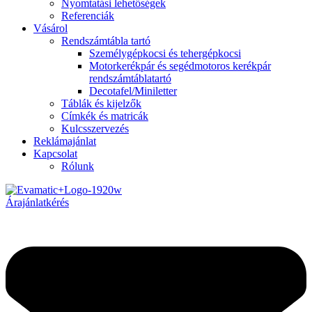
Nyomtatási lehetőségek
Referenciák
Vásárol
Rendszámtábla tartó
Személygépkocsi és tehergépkocsi
Motorkerékpár és segédmotoros kerékpár
rendszámtáblatartó
Decotafel/Miniletter
Táblák és kijelzők
Címkék és matricák
Kulcsszervezés
Reklámajánlat
Kapcsolat
Rólunk
Árajánlatkérés