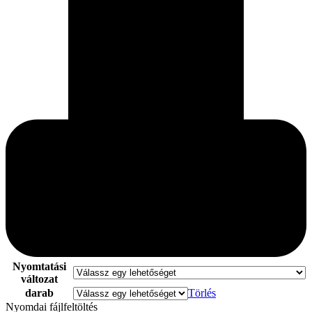
Nyomtatási
változat
darab
Törlés
Nyomdai fájlfeltöltés