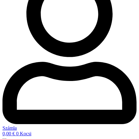
Számla
0,00
€
0
Kocsi