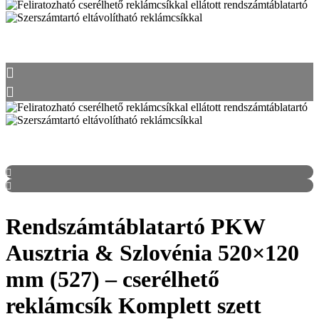
Rendszámtáblatartó PKW
Ausztria & Szlovénia 520×120
mm (527) – cserélhető
reklámcsík Komplett szett