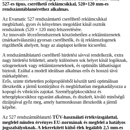
527-es típus, cserélhető reklámcsíkkal, 520×120 mm-es
rendszámtáblamérethez alkalmas.
Az Evamatic 527 rendszámtartó cserélhető reklámcsíkkal
megbízható, gyors és kényelmes megoldást kínál osztrák
rendszámok (520 × 120 mm) felszerelésére.
Az innovatív lécezőrendszernek köszönhetően a reklámüzenetek
(márkaelválasztás) gyorsan cserélhetők, és új reklámszlogenek
rögzíthetők ahelyett, hogy az alaplapot kellene kicserélni.
A rendszámtáblatartó cserélhető hirdetési sávval rendelkezik, extra
nagy hirdetési felülettel, amely különösen sok helyet kínál logóknak,
szlogeneknek vagy reklámüzeneteknek, és optimális láthatóságot
biztosít. Ezáltal a modell ideálisan alkalmas erős és hosszú távú
márkaépítésre.
Erős, szinte törhetetlen polipropilénből készült tartó optimálisan
illeszkedik a jármű kontúrjához és megbízhatóan megakadályozza a
kopogó és vibrációs zajokat. Személygépkocsikhoz és
tehergépkocsikhoz egyaránt alkalmas, és diszkrét, kiváló minőségű
dizájnjával győz meg, amely harmonikusan illeszkedik a jármű
képébe.
Az 527 rendszámtáblatartó
TÜV-használati értékvizsgálattal,
megfelel minden érvényes EU-normának és megfelel a hatályos
jogszabályoknak. A lekerekített külső élek legalább 2,5 mm-es