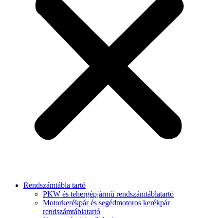
Rendszámtábla tartó
PKW és tehergépjármű rendszámtáblatartó
Motorkerékpár és segédmotoros kerékpár
rendszámtáblatartó