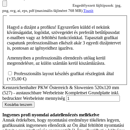
Engedélyezett fájltípusok: jpg,
png, svg, ai, eps, pdf (maximális fájlméret 768 MB)
Tisztít
Hagyd a dizájnt a profikra! Egyszerűen küldd el nekünk
kívánságaidat, logóidat, szövegeidet és preferált betűtípusodat
e-mailben vagy az feltöltési funkciónkkal. Tapasztalt grafikai
csapatunk professzionálisan elkészít akár 3 egyedi dizájntervet
is, pontosan az igényeidhez igazítva.
Amennyiben a professzionális elrendezés utólag kerül
megrendelésre, az külön számlán kerül kiszámlázásra.
Professzionális layout készítés grafikai részlegünk által
(+
35,00
€
)
Kennzeichenhalter PKW Österreich & Slowenien 520x120 mm
(527) - austauschbare Werbeleiste Komplettset Grundplatte inkl.
bedruckter Werbeleiste mennyiség
Kosárba teszem
Ingyenes profi nyomdai adatellenőrzés mellékelve
Annak érdekében, hogy nyomtatási eredménye tökéletes legyen,
grafikusaink ingyenesen ellenőrzik az Ön által feltöltött nyomtatási